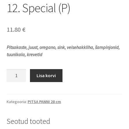
12. Special (P)
11.80
€
Pitsakaste, juust, oregano, sink, veisehakkliha,
šampinjonid,
tuunikala, krevetid
12.
Lisa korvi
Special
(P)
kogus
Kategooria:
PITSA PANNI 28 cm
Seotud tooted