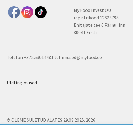
My Food Invest OÜ
registrikood:12623798
Ehitajate tee 6 Pärnu linn
80041 Eesti
Telefon +372 53014481 tellimused@myfood.ee
Üldtingimused
© OLEME SULETUD ALATES 29.08.2025. 2026
Üldtingimused
Built with WooCommerce
.
Kui tellimus ületab 26€ on kojutoomine Pärnu