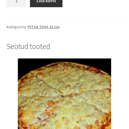
Lisa korvi
Bolognese
(T)
kogus
Kategooria:
PITSA TAVA 32 cm
Seotud tooted