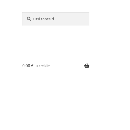
Otsi:
Otsi
0.00
€
0 artiklit