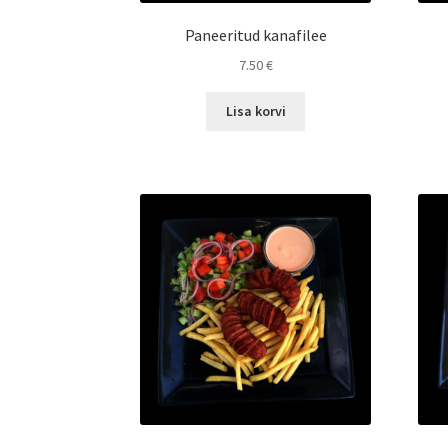
Paneeritud kanafilee
7.50
€
Lisa korvi