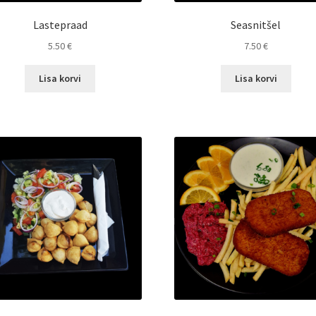
Lastepraad
Seasnitšel
5.50
€
7.50
€
Lisa korvi
Lisa korvi