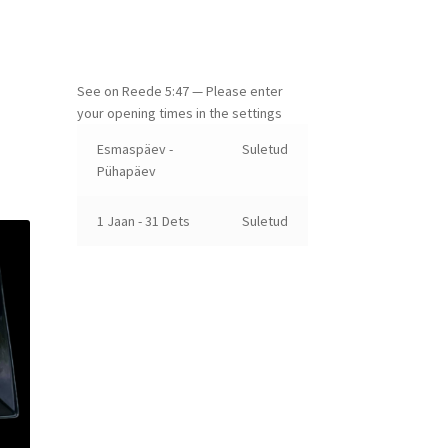
See on
Reede
5:47
—
Please enter
your opening times in the settings
Esmaspäev -
Suletud
Pühapäev
1 Jaan - 31 Dets
Suletud