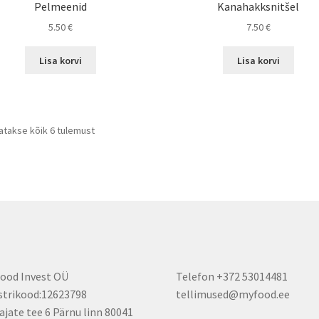
Pelmeenid
Kanahakksnitšel
5.50
€
7.50
€
Lisa korvi
Lisa korvi
Sorteeritud
atakse kõik 6 tulemust
populaarsuse
järgi
ood Invest OÜ
Telefon +372 53014481
strikood:12623798
tellimused@myfood.ee
ajate tee 6 Pärnu linn 80041