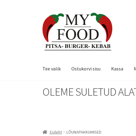
Liigu
Liigu
navigeerimisele
sisu
juurde
Tee valik
Ostukorvi sisu
Kassa
OLEME SULETUD ALATE
Esileht
LÕUNAPAKKUMISED