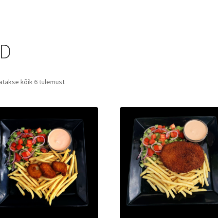
ED
Sorteeritud
atakse kõik 6 tulemust
populaarsuse
järgi