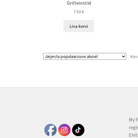
Grillvorstid
7.50
€
Lisa korvi
Kuv
My F
regi
Ehit