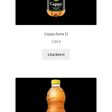
Cappy õuna 1l
3.00
€
Lisa korvi