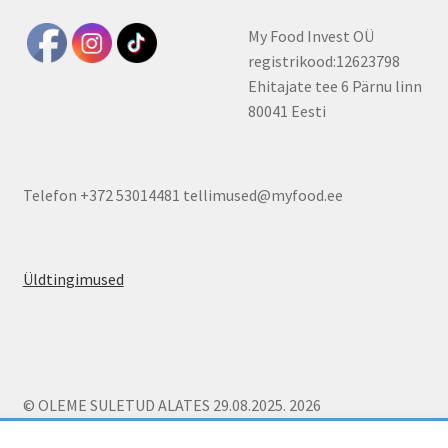
My Food Invest OÜ
registrikood:12623798
Ehitajate tee 6 Pärnu linn
80041 Eesti
Telefon +372 53014481 tellimused@myfood.ee
Üldtingimused
© OLEME SULETUD ALATES 29.08.2025. 2026
Üldtingimused
Built with WooCommerce
.
Kui tellimus ületab 26€ on kojutoomine Pärnu