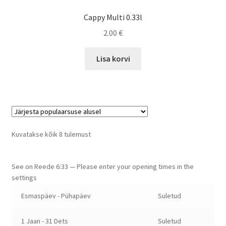
Cappy Multi 0.33l
2.00
€
Lisa korvi
Sorteeritud
Kuvatakse kõik 8 tulemust
populaarsuse
järgi
See on
Reede
6:33
—
Please enter your opening times in the
settings
Esmaspäev - Pühapäev
Suletud
1 Jaan - 31 Dets
Suletud