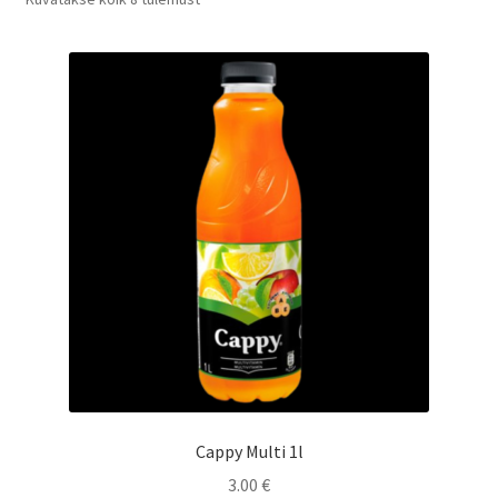
populaarsuse
järgi
Cappy Multi 1l
3.00
€