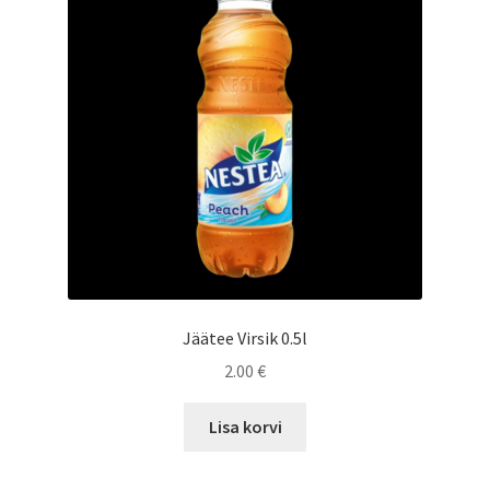
Jäätee Virsik 0.5l
2.00
€
Lisa korvi